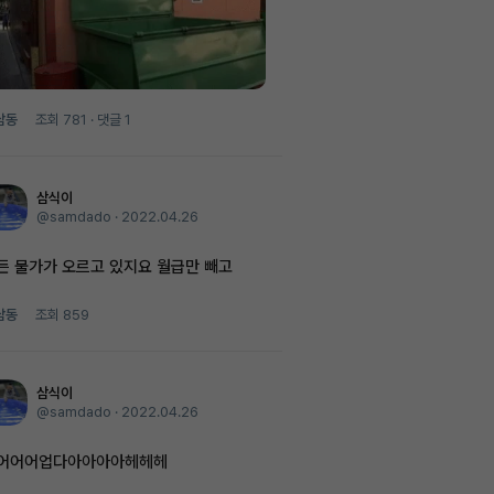
남동
조회
781
· 댓글
1
삼식이
@samdado ·
2022.04.26
든 물가가 오르고 있지요 월급만 빼고
남동
조회
859
삼식이
@samdado ·
2022.04.26
어어어업다아아아아헤헤헤