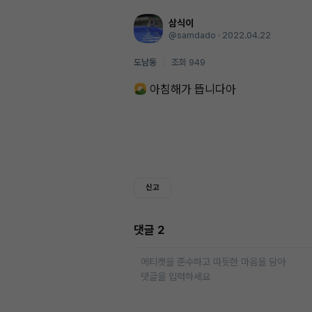
삼식이
@samdado
·
2022.04.22
도남동
조회 949
아침해가 뜹니다아
신고
댓글 2