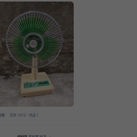
남동
조회
1012
· 댓글
1
삼식이
프로필 보기