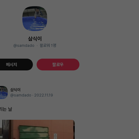
삼식이
@samdado
·
팔로워
1
명
메시지
팔로우
삼식이
@samdado ·
2022.11.19
리는 날