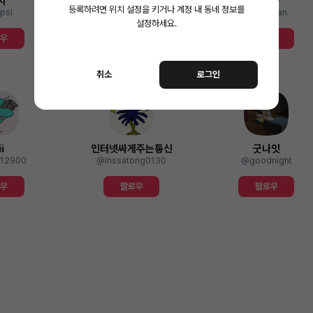
시
이환진
만스타
등록하려면 위치 설정을 키거나 계정 내 동네 정보를
psi
@trotlee
@starman
설정하세요.
로우
팔로우
팔로우
취소
로그인
i
인터넷싸게주는통신
굿나잇
12900
@inssatong0130
@goodnight
로우
팔로우
팔로우