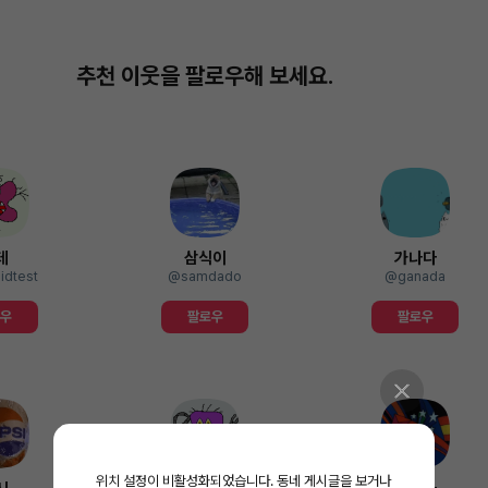
추천 이웃을 팔로우해 보세요.
테
삼식이
가나다
idtest
@samdado
@ganada
로우
팔로우
팔로우
위치 설정이 비활성화되었습니다.
동네 게시글을 보거나