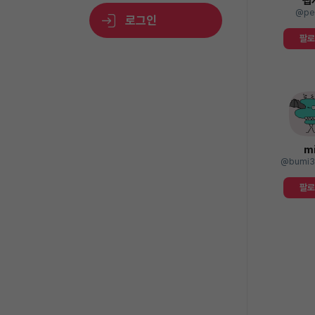
펩
@pe
로그인
팔
mi
@bumi3
팔