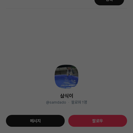
삼식이
@samdado
·
팔로워
1
명
메시지
팔로우