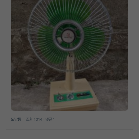
도남동
조회
1014
· 댓글
1