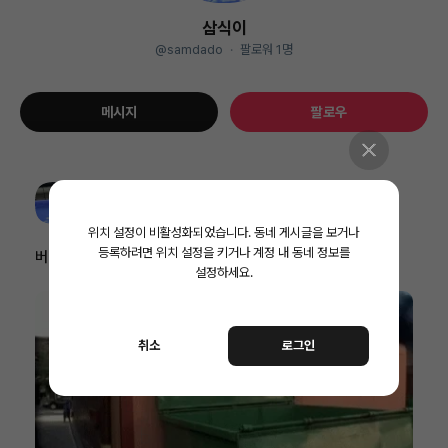
삼식이
@samdado
·
팔로워
1
명
메시지
팔로우
삼식이
@samdado ·
2022.11.19
위치 설정이 비활성화되었습니다.
동네 게시글을 보거나
등록하려면 위치 설정을 키거나 계정 내 동네 정보를
버리는 날
설정하세요.
취소
로그인