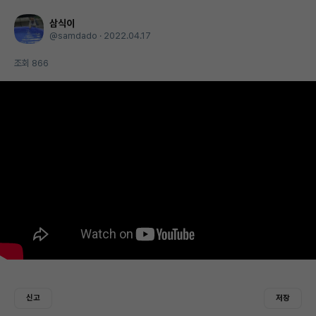
삼식이
@samdado
·
2022.04.17
조회 866
신고
저장