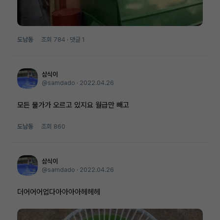
도남동
조회
784
· 댓글
1
삼식이
@samdado ·
2022.04.26
모든 물가가 오르고 있지요 월급만 빼고
도남동
조회
860
삼식이
@samdado ·
2022.04.26
더어어어업다아아아아헤헤헤