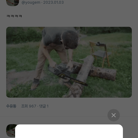
@yougem ·
2023.01.03
ㅋㅋㅋㅋ
수유동
조회
967
· 댓글
1
유잼
@yougem ·
2022.11.23