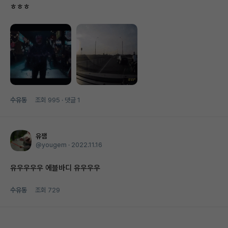
ㅎㅎㅎ
수유동
조회
995
· 댓글
1
유잼
@yougem ·
2022.11.16
유우우우우 에블바디 유우우우
수유동
조회
729