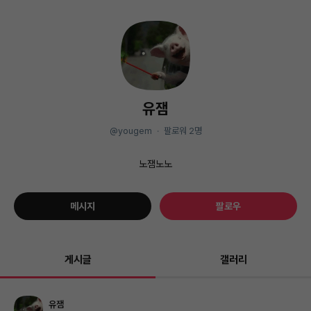
유잼
@yougem
·
팔로워
2
명
노잼노노
메시지
팔로우
게시글
갤러리
유잼