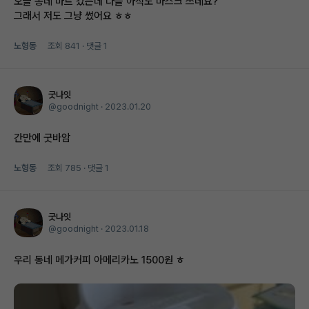
오늘 동네 마트 갔는데 다들 아직도 마스크 쓰네요?
그래서 저도 그냥 썼어요 ㅎㅎ
노형동
조회
841
· 댓글
1
굿나잇
@goodnight ·
2023.01.20
간만에 굿바암
노형동
조회
785
· 댓글
1
굿나잇
@goodnight ·
2023.01.18
우리 동네 메가커피 아메리카노 1500원 ㅎ