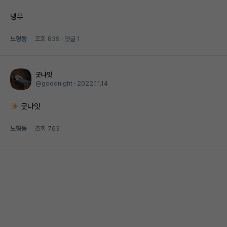
냉무
노형동
조회
839
· 댓글
1
굿나잇
@goodnight ·
2022.11.14
굿나잇
노형동
조회
763